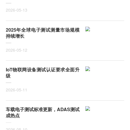
2026-05-13
2025年全球电子测试测量市场规模
持续增长
2026-05-12
IoT物联网设备测试认证要求全面升
级
2026-05-11
车载电子测试标准更新，ADAS测试
成热点
2026-05-10