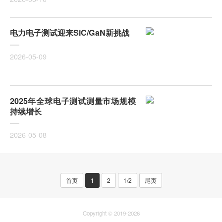
电力电子测试迎来SiC/GaN新挑战
2026-05-09
2025年全球电子测试测量市场规模
持续增长
2026-05-08
首页
1
2
1/2
尾页
Copyright © 2019-2026